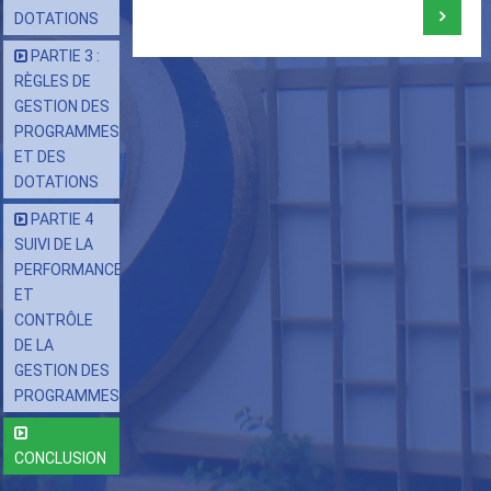
Liens
DOTATIONS
transversaux
PARTIE 3 :
de
RÈGLES DE
livre
GESTION DES
pour
PROGRAMMES
ET DES
CHARTE
DOTATIONS
DE
PARTIE 4
GESTION
SUIVI DE LA
OUTIL
PERFORMANCE
DE
ET
MISE
CONTRÔLE
DE LA
EN
GESTION DES
ŒUVRE
PROGRAMMES
DU
BUDGET
CONCLUSION
PROGRAMME