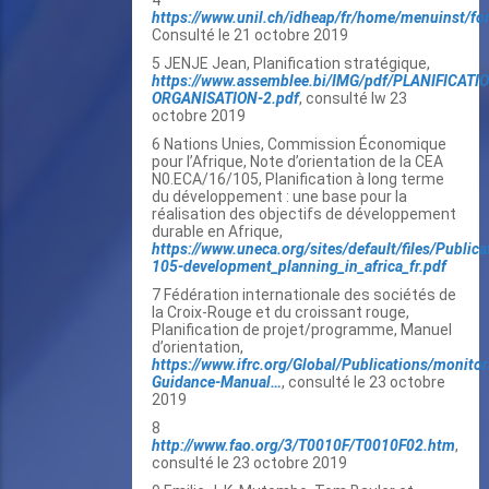
4
https://www.unil.ch/idheap/fr/home/menuinst/for
Consulté le 21 octobre 2019
5 JENJE Jean, Planification stratégique,
https://www.assemblee.bi/IMG/pdf/PLANIFICATI
ORGANISATION-2.pdf
, consulté lw 23
octobre 2019
6 Nations Unies, Commission Économique
pour l’Afrique, Note d’orientation de la CEA
N0.ECA/16/105, Planification à long terme
du développement : une base pour la
réalisation des objectifs de développement
durable en Afrique,
https://www.uneca.org/sites/default/files/Publica
105-development_planning_in_africa_fr.pdf
7 Fédération internationale des sociétés de
la Croix-Rouge et du croissant rouge,
Planification de projet/programme, Manuel
d’orientation,
https://www.ifrc.org/Global/Publications/monito
Guidance-Manual…
, consulté le 23 octobre
2019
8
http://www.fao.org/3/T0010F/T0010F02.htm
,
consulté le 23 octobre 2019