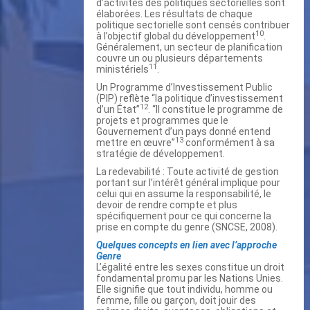
d’activités des politiques sectorielles sont
élaborées. Les résultats de chaque
politique sectorielle sont censés contribuer
10
à l’objectif global du développement
.
Généralement, un secteur de planification
couvre un ou plusieurs départements
11
ministériels
.
Un Programme d’Investissement Public
(PIP) reflète “la politique d’investissement
12
d’un État”
. “Il constitue le programme de
projets et programmes que le
Gouvernement d’un pays donné entend
13
mettre en œuvre”
conformément à sa
stratégie de développement.
La redevabilité : Toute activité de gestion
portant sur l’intérêt général implique pour
celui qui en assume la responsabilité, le
devoir de rendre compte et plus
spécifiquement pour ce qui concerne la
prise en compte du genre (SNCSE, 2008).
Quelques concepts en lien avec l’approche
Genre
L’égalité entre les sexes constitue un droit
fondamental promu par les Nations Unies.
Elle signifie que tout individu, homme ou
femme, fille ou garçon, doit jouir des