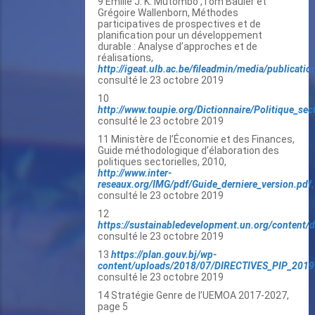
9 Emilie J. K. Mutombo ,Tom Bauler et
Grégoire Wallenborn, Méthodes
participatives de prospectives et de
planification pour un développement
durable : Analyse d’approches et de
réalisations,
http://igeat.ulb.ac.be/fileadmin/media/publicat
consulté le 23 octobre 2019
10
http://www.toupie.org/Dictionnaire/Politique_sec
consulté le 23 octobre 2019
11 Ministère de l’Économie et des Finances,
Guide méthodologique d’élaboration des
politiques sectorielles, 2010,
http://www.inter-
reseaux.org/IMG/pdf/Guide_derniere_version.pdf
,
consulté le 23 octobre 2019
12
https://sustainabledevelopment.un.org/conten
consulté le 23 octobre 2019
13
https://plan.gouv.bj/wp-
content/uploads/2018/07/DIRECTIVES_PIP_2019
consulté le 23 octobre 2019
14 Stratégie Genre de l’UEMOA 2017-2027,
page 5