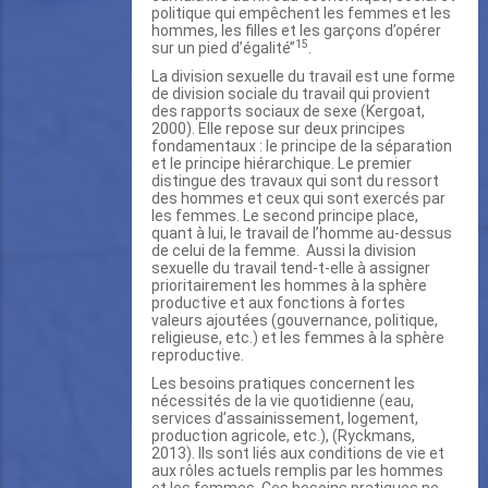
politique qui empêchent les femmes et les
hommes, les filles et les garçons d’opérer
15
sur un pied d’égalité’’
.
La division sexuelle du travail est une forme
de division sociale du travail qui provient
des rapports sociaux de sexe (Kergoat,
2000). Elle repose sur deux principes
fondamentaux : le principe de la séparation
et le principe hiérarchique. Le premier
distingue des travaux qui sont du ressort
des hommes et ceux qui sont exercés par
les femmes. Le second principe place,
quant à lui, le travail de l’homme au-dessus
de celui de la femme. Aussi la division
sexuelle du travail tend-t-elle à assigner
prioritairement les hommes à la sphère
productive et aux fonctions à fortes
valeurs ajoutées (gouvernance, politique,
religieuse, etc.) et les femmes à la sphère
reproductive.
Les besoins pratiques concernent les
nécessités de la vie quotidienne (eau,
services d’assainissement, logement,
production agricole, etc.), (Ryckmans,
2013). Ils sont liés aux conditions de vie et
aux rôles actuels remplis par les hommes