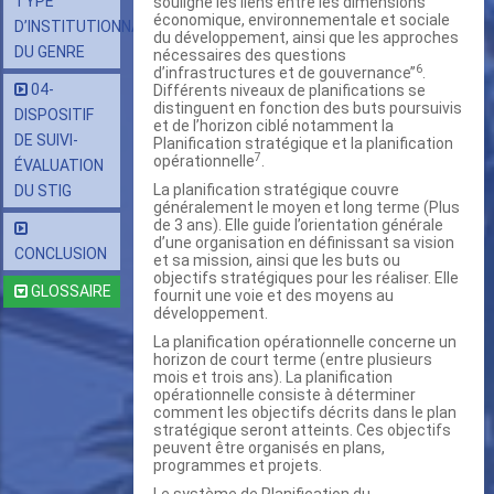
TYPE
souligne les liens entre les dimensions
économique, environnementale et sociale
D’INSTITUTIONNALISATION
du développement, ainsi que les approches
DU GENRE
nécessaires des questions
6
d’infrastructures et de gouvernance’’
.
04-
Différents niveaux de planifications se
distinguent en fonction des buts poursuivis
DISPOSITIF
et de l’horizon ciblé notamment la
DE SUIVI-
Planification stratégique et la planification
7
opérationnelle
.
ÉVALUATION
La planification stratégique couvre
DU STIG
généralement le moyen et long terme (Plus
de 3 ans). Elle guide l’orientation générale
d’une organisation en définissant sa vision
CONCLUSION
et sa mission, ainsi que les buts ou
objectifs stratégiques pour les réaliser. Elle
GLOSSAIRE
fournit une voie et des moyens au
développement.
La planification opérationnelle concerne un
horizon de court terme (entre plusieurs
mois et trois ans). La planification
opérationnelle consiste à déterminer
comment les objectifs décrits dans le plan
stratégique seront atteints. Ces objectifs
peuvent être organisés en plans,
programmes et projets.