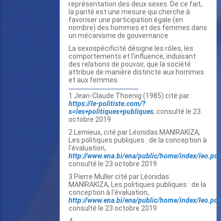
représentation des deux sexes. De ce fait,
la parité est une mesure qui cherche à
favoriser une participation égale (en
nombre) des hommes et des femmes dans
un mécanisme de gouvernance.
La sexospécificité désigne les rôles, les
comportements et l’influence, induisant
des relations de pouvoir, que la société
attribue de manière distincte aux hommes
et aux femmes.
1 Jean-Claude Thoenig (1985) cité par :
https://le-politiste.com/?
s=les+politiques+publiques
, consulté le 23
octobre 2019
2 Lemieux, cité par Léonidas MANIRAKIZA,
Les politiques publiques : de la conception à
l’évaluation,
http://www.ena.bi/ena/public/home/index/leo.pdf
consulté le 23 octobre 2019
3 Pierre Muller cité par Léonidas
MANIRAKIZA, Les politiques publiques : de la
conception à l’évaluation,
http://www.ena.bi/ena/public/home/index/leo.pdf
consulté le 23 octobre 2019