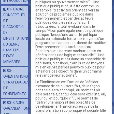
INTRODUCTION
1
publiques ou gouvernementales”
. Une
politique publique peut-être comme un
01- CADRE
ensemble “d’activités orientées vers la
solution de problèmes publics dans
CONCEPTUEL
l’environnement, et par des acteurs
ET
politiques dont les relations sont
structurées, le tout évoluant dans le
DIAGNOSTIC
2
temps.”
L’on parle également de politique
DE
publique “lorsqu’une autorité politique
L’INSTITUTIONNALISATION
locale ou nationale tente aux moyens d’un
programme d’action coordonné de modifier
DU GENRE
l’environnement culturel, social ou
DANS LES
économique d’acteurs sociaux saisis en
3
général dans une logique sectorielle.”
Une
ÉTATS
politique publique est donc un ensemble de
MEMBRES
décisions, d’actions, d’outils et de moyens
mis en œuvre par les pouvoirs publics pour
02-
atteindre des objectifs dans un domaine
4
relevant de leur autorité
.
ORIENTATIONS
La Planification est l’action de “décider
STRATÉGIQUES
d’avance de ce qui sera fait, de la façon
ET
dont cela sera accompli, du moment où
FONDEMENTS
cela sera fait, par qui cela sera exécuté, où,
5
pour qui et pourquoi ?’’
. Elle permet de
“définir une vision et des objectifs de
03- CADRE
développement nationaux en vue de la
ORGANISATIONNEL
transformation économique et sociale. Elle