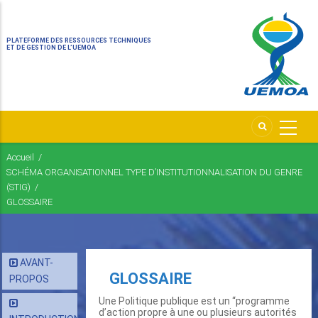
PLATEFORME DES RESSOURCES TECHNIQUES
ET DE GESTION DE L’UEMOA
Accueil
/
Fil
SCHÉMA ORGANISATIONNEL TYPE D’INSTITUTIONNALISATION DU GENRE
d'Ariane
(STIG)
/
GLOSSAIRE
AVANT-
GLOSSAIRE
PROPOS
Une Politique publique est un “programme
d’action propre à une ou plusieurs autorités