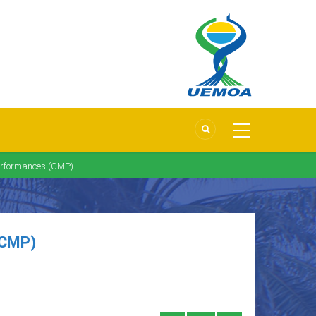
erformances (CMP)
(CMP)