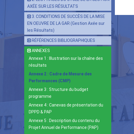
Lie
AXÉE SUR LES RÉSULTATS
tra
3. CONDITIONS DE SUCCÈS DE LA MISE
de
EN OEUVRE DE LA GAR (Gestion Axée sur
livr
les Résultats)
pou
RÉFÉRENCES BIBLIOGRAPHIQUES
Ann
ANNEXES
2
Annexe 1 : Illustration sur la chaîne des
:
résultats
Cad
Annexe 2 : Cadre de Mesure des
de
Performances (CMP)
Mes
Annexe 3 : Structure du budget
des
programme
Per
Annexe 4 : Canevas de présentation du
(CM
DPPD & PAP
Annexe 5 : Description du contenu du
Projet Annuel de Performance (PAP)