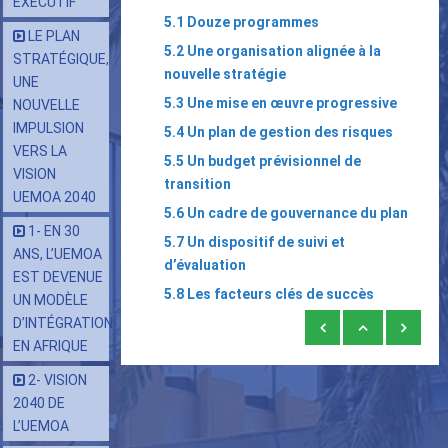
EXÉCUTIF
5.1 Douze programmes
LE PLAN
5.2 Une organisation alignée à la
STRATÉGIQUE,
nouvelle stratégie
UNE
5.3 Une mise en œuvre progressive
NOUVELLE
IMPULSION
5.4 Un plan de gestion des risques
VERS LA
5.5 Un budget prévisionnel de
VISION
transition
UEMOA 2040
5.6 Un cadre de gouvernance du plan
1- EN 30
5.7 Un dispositif de suivi et
ANS, L’UEMOA
d’évaluation
EST DEVENUE
5.8 Les facteurs clés de succès
UN MODÈLE
Liens
D’INTÉGRATION
EN AFRIQUE
transversaux
de
2- VISION
2040 DE
livre
L’UEMOA
pour