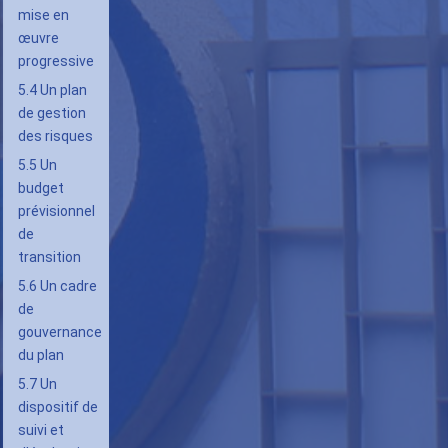
mise en
œuvre
progressive
5.4 Un plan
de gestion
des risques
5.5 Un
budget
prévisionnel
de
transition
5.6 Un cadre
de
gouvernance
du plan
5.7 Un
dispositif de
suivi et