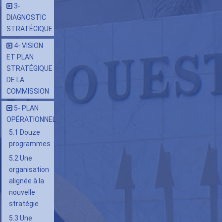
3-
5-
DIAGNOSTIC
PLAN
STRATÉGIQUE
OPÉRATIONNEL
4- VISION
ET PLAN
STRATÉGIQUE
DE LA
COMMISSION
5- PLAN
OPÉRATIONNEL
5.1 Douze
programmes
5.2 Une
organisation
alignée à la
nouvelle
stratégie
5.3 Une