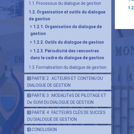
1.1. Processus du dialogue de gestion
1.2
1.2. Organisation et outils du dialogue
Lie
de gestion
tra
1.2.1. Organisation du dialogue de
de
gestion
livr
1.2.2. Outils du dialogue de gestion
pou
1.2.3. Périodicité des rencontres
1.2.
dans le cadre du dialogue de gestion
Org
1.3. Formalisation du dialogue de gestion
et
PARTIE 2 : ACTEURS ET CONTENU DU
outi
DIALOGUE DE GESTION
du
PARTIE 3 : MODALITéS DE PILOTAGE ET
dia
De SUIVI DU DIALOGUE DE GESTION
de
PARTIE 4 : FACTEURS CLÉS DE SUCCES
ges
DU DIALOGUE DE GESTION
CONCLUSION