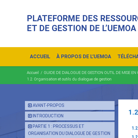
PLATEFORME DES RESSOUR
ET DE GESTION DE L’UEMOA
Main
navigation
ACCUEIL
À PROPOS DE L’UEMOA
TÉLÉCH
Accueil
/
GUIDE DE DIALOGUE DE GESTION OUTIL DE MISE
Fil
1.2. Organisation et outils du dialogue de gestion
d'Ariane
AVANT-PROPOS
1.2
INTRODUCTION
PARTIE 1 : PROCESSUS ET
1.2
ORGANISATION DU DIALOGUE DE GESTION
1.2