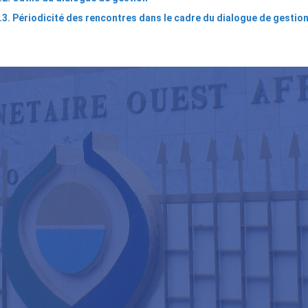
.3. Périodicité des rencontres dans le cadre du dialogue de gestio
ns
nsversaux
e
r
anisation
ls
logue
tion