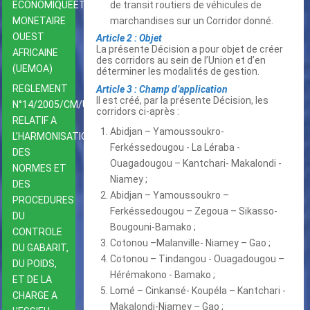
ECONOMIQUEET
de transit routiers de véhicules de
MONETAIRE
marchandises sur un Corridor donné.
OUEST
Article 2 : Objet
La présente Décision a pour objet de créer
AFRICAINE
des corridors au sein de l’Union et d’en
(UEMOA)
déterminer les modalités de gestion.
REGLEMENT
Article 3 : Champ d’application
Il est créé, par la présente Décision, les
N°14/2005/CM/UEMOA
corridors ci-après :
RELATIF A
Abidjan – Yamoussoukro-
L’HARMONISATION
Ferkéssedougou - La Léraba -
DES
Ouagadougou – Kantchari- Makalondi -
NORMES ET
Niamey ;
DES
Abidjan – Yamoussoukro –
PROCEDURES
Ferkéssedougou – Zegoua – Sikasso-
DU
Bougouni-Bamako ;
CONTROLE
Cotonou –Malanville- Niamey – Gao ;
DU GABARIT,
Cotonou – Tindangou - Ouagadougou –
DU POIDS,
Hérémakono - Bamako ;
ET DE LA
Lomé – Cinkansé- Koupéla – Kantchari -
CHARGE A
Makalondi-Niamey – Gao ;