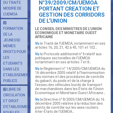
N°39/2009/CM/UEMOA
DU TRAITE
PORTANT CREATION ET
MODIFIE DE
GESTION DES CORRIDORS
L’UEMOA
DE L’UNION
FORMATION
LE CONSEIL DES MINISTRES DE L’UNION
ECONOMIQUE ET MONETAIRE OUEST
DE LA
AFRICAINE
JEUNESSE :
Vu
le Traité de l’UEMOA, notamment en ses
MEMES
articles 16, 20, 21, 42 à 45, 101 et 102 ;
DROITS POUR
Vu
le Protocole additionnel n° II relatif aux
LES
politiques sectorielles de l’UEMOA
notamment en ses articles 7 et 8 ;
ETUDIANTS
Vu
le Règlement n° 14/2005/CM/UEMOA du
DANS LES
16 décembre 2005 relatif à l’harmonisation
ETABLISSEMENTS
des normes et des procédures de contrôle
PUBLICS
du gabarit, du poids et de la charge à
l’essieu des véhicules lourds de transport
de marchandises dans les États de l’Union
LIBRE DE
Economique et Monétaire Ouest Africaine ;
CIRCULATION
Vu
la Directive n° 8/2005/CM/UEMOA du 16
ET DROIT
décembre 2005 relative à la réduction des
D’ETABLISSMENT
points de contrôle sur les axes routiers
inter-États de l’UEMOA ;
POUR LES