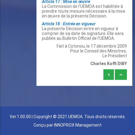
Article 17 : Mise en œuvre
La Commission de l’UEMOA est habilitée à
prendre toute mesure nécessaire à la mise
en œuvre de la présente Décision.
Article 18 : Entrée en vigueur
La présente Décision entre en vigueur à
compter de sa date de signature. Elle sera
publiée au Bulletin Officiel de l’UEMOA.
Fait à Cotonou, le 17 décembre 2009
Pour le Conseil des Ministres,
Le Président
Charles Koffi DIBY
Liens
transversaux
de
livre
pour
DECISION
Ver.1.00.00 | Copyright © 2021 UEMOA. Tous droits réservés.
N°39/2009/CM/UEMOA
Conçu par
INNOPROX Management