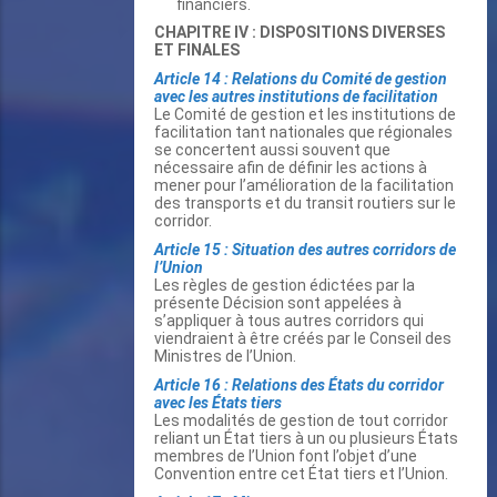
financiers.
CHAPITRE IV : DISPOSITIONS DIVERSES
ET FINALES
Article 14 : Relations du Comité de gestion
avec les autres institutions de facilitation
Le Comité de gestion et les institutions de
facilitation tant nationales que régionales
se concertent aussi souvent que
nécessaire afin de définir les actions à
mener pour l’amélioration de la facilitation
des transports et du transit routiers sur le
corridor.
Article 15 : Situation des autres corridors de
l’Union
Les règles de gestion édictées par la
présente Décision sont appelées à
s’appliquer à tous autres corridors qui
viendraient à être créés par le Conseil des
Ministres de l’Union.
Article 16 : Relations des États du corridor
avec les États tiers
Les modalités de gestion de tout corridor
reliant un État tiers à un ou plusieurs États
membres de l’Union font l’objet d’une
Convention entre cet État tiers et l’Union.