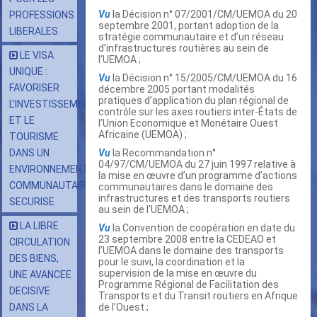
Vu
la Décision n° 07/2001/CM/UEMOA du 20
PROFESSIONS
septembre 2001, portant adoption de la
LIBERALES
stratégie communautaire et d’un réseau
d’infrastructures routières au sein de
LE VISA
l’UEMOA ;
UNIQUE :
Vu
la Décision n° 15/2005/CM/UEMOA du 16
FAVORISER
décembre 2005 portant modalités
pratiques d’application du plan régional de
L’INVESTISSEMENT
contrôle sur les axes routiers inter-États de
ET LE
l’Union Economique et Monétaire Ouest
Africaine (UEMOA) ;
TOURISME
DANS UN
Vu
la Recommandation n°
04/97/CM/UEMOA du 27 juin 1997 relative à
ENVIRONNEMENT
la mise en œuvre d’un programme d’actions
COMMUNAUTAIRE
communautaires dans le domaine des
infrastructures et des transports routiers
SECURISE
au sein de l’UEMOA ;
LA LIBRE
Vu
la Convention de coopération en date du
23 septembre 2008 entre la CEDEAO et
CIRCULATION
l’UEMOA dans le domaine des transports
DES BIENS,
pour le suivi, la coordination et la
supervision de la mise en œuvre du
UNE AVANCEE
Programme Régional de Facilitation des
DECISIVE
Transports et du Transit routiers en Afrique
DANS LA
de l’Ouest ;