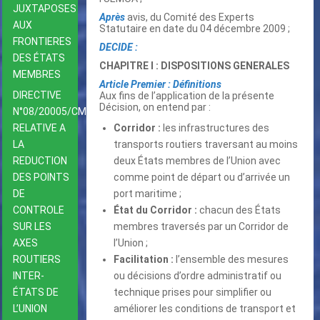
JUXTAPOSES
Après
avis, du Comité des Experts
AUX
Statutaire en date du 04 décembre 2009 ;
FRONTIERES
DECIDE :
DES ÉTATS
CHAPITRE I : DISPOSITIONS GENERALES
MEMBRES
Article Premier : Définitions
DIRECTIVE
Aux fins de l’application de la présente
Décision, on entend par :
N°08/20005/CM/UEMOA
RELATIVE A
Corridor :
les infrastructures des
LA
transports routiers traversant au moins
REDUCTION
deux États membres de l’Union avec
DES POINTS
comme point de départ ou d’arrivée un
DE
port maritime ;
CONTROLE
État du Corridor :
chacun des États
SUR LES
membres traversés par un Corridor de
AXES
l’Union ;
ROUTIERS
Facilitation :
l’ensemble des mesures
INTER-
ou décisions d’ordre administratif ou
ÉTATS DE
technique prises pour simplifier ou
L’UNION
améliorer les conditions de transport et