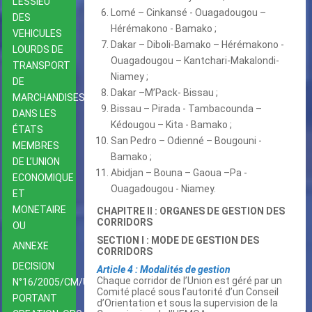
L’ESSIEU
Lomé – Cinkansé - Ouagadougou –
DES
Hérémakono - Bamako ;
VEHICULES
Dakar – Diboli-Bamako – Hérémakono -
LOURDS DE
Ouagadougou – Kantchari-Makalondi-
TRANSPORT
Niamey ;
DE
Dakar –M’Pack- Bissau ;
MARCHANDISES
Bissau – Pirada - Tambacounda –
DANS LES
Kédougou – Kita - Bamako ;
ÉTATS
San Pedro – Odienné – Bougouni -
MEMBRES
Bamako ;
DE L’UNION
Abidjan – Bouna – Gaoua –Pa -
ECONOMIQUE
Ouagadougou - Niamey.
ET
MONETAIRE
CHAPITRE II : ORGANES DE GESTION DES
CORRIDORS
OU
SECTION I : MODE DE GESTION DES
ANNEXE
CORRIDORS
DECISION
Article 4 : Modalités de gestion
Chaque corridor de l’Union est géré par un
N°16/2005/CM/UEMOA
Comité placé sous l’autorité d’un Conseil
PORTANT
d’Orientation et sous la supervision de la