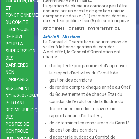
Commission de l’UEMOA.
CREATION, ORGANISATIION
La gestion de plusieurs corridors peut être
ET
assurée par un comité de gestion unique
FONCTIONNEMENT
composé de douze (12) membres dont six
du secteur public et six (6) du secteur privé.
DU COMITE
SECTION II : CONSEIL D’ORIENTATION
TECHNIQUE
DE SUIVI
Article 5 : Missions
Le Conseil d’ Orientation a pour mission de
POUR LA
veiller à la bonne gestion du corridor.
SUPPRESSIION
A cet effet, le Conseil d’Orientation est
chargé :
DES
BARRIERES
d’adopter le programme et d’approuver
NON
le rapport d’activités du Comité de
TARIFAIRES
gestion des corridors ;
de rendre compte chaque année au Chef
REGLEMENT
du Gouvernement de chaque État du
N°15/2009/CM/UEMOA
corridor, de l’évolution de la fluidité du
PORTANT
trafic sur ce corridor, à travers un
REGIME JURIDIQUE
rapport annuel d’activités ;
DES
de déterminer les ressources du Comité
POSTES DE
de gestion des corridors ;
CONTROLE
d’adopter le budget du Comité de
JUXTAPOSES