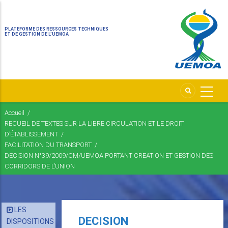
PLATEFORME DES RESSOURCES TECHNIQUES
ET DE GESTION DE L’UEMOA
Accueil
/
Fil
RECUEIL DE TEXTES SUR LA LIBRE CIRCULATION ET LE DROIT
d'Ariane
D’ÉTABLISSEMENT
/
FACILITATION DU TRANSPORT
/
DECISION N°39/2009/CM/UEMOA PORTANT CREATION ET GESTION DES
CORRIDORS DE L’UNION
LES
DECISION
DISPOSITIONS