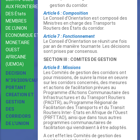
gestion du corridor.
AUX FRONTIERES
Article 6 : Composition
DES États
Le Conseil d’Orientation est composé des
MEMBRES
Ministres en charge des Transports
Routiers des États du corridor.
DE L’UNION
ECONOMIQUE ET
Article 7 : Fonctionnement
Le Conseil d’Orientation se réunit une fois
MONETAIRE
par an de manière tournante. Les décisions
OUEST
sont prises par consensus.
AFRICAINE
SECTION III : COMITES DE GESTION
(UEMOA)
Article 8 : Missions
Les Comités de gestion des corridors ont
DECISION
pour missions, de suivre la mise en oeuvre
N°39/2009/CM/UEMOA
sur les corridors concernés, des mesures
et actions de facilitation prévues au
PORTANT
Programme d’Actions Communautaire des
CREATION ET
Infrastructures et du Transport Routiers
GESTION
(PACITR), au Programme Régional de
Facilitation des Transports et du Transit
DES
Routiers Inter- États en Afrique de l’Ouest
CORRIDORS
(PRFTTAO), ainsi que dans tous autres
programmes communautaires de
DE L’UNION
facilitation qui viendraient à être adoptés.
A cet effet les Comités de gestion des