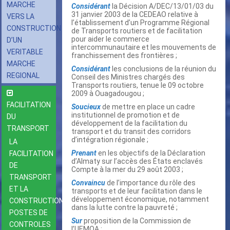
MARCHE
Considérant
la Décision A/DEC/13/01/03 du
31 janvier 2003 de la CEDEAO relative à
VERS LA
l’établissement d’un Programme Régional
CONSTRUCTION
de Transports routiers et de facilitation
pour aider le commerce
D’UN
intercommunautaire et les mouvements de
VERITABLE
franchissement des frontières ;
MARCHE
Considérant
les conclusions de la réunion du
REGIONAL
Conseil des Ministres chargés des
Transports routiers, tenue le 09 octobre
2009 à Ouagadougou ;
FACILITATION
Soucieux
de mettre en place un cadre
institutionnel de promotion et de
DU
développement de la facilitation du
TRANSPORT
transport et du transit des corridors
d’intégration régionale ;
LA
Prenant
en les objectifs de la Déclaration
FACILITATION
d’Almaty sur l’accès des États enclavés
DE
Compte à la mer du 29 août 2003 ;
TRANSPORT
Convaincu
de l’importance du rôle des
ET LA
transports et de leur facilitation dans le
développement économique, notamment
CONSTRUCTION DES
dans la lutte contre la pauvreté ;
POSTES DE
Sur
proposition de la Commission de
CONTROLES
l’UEMOA ;