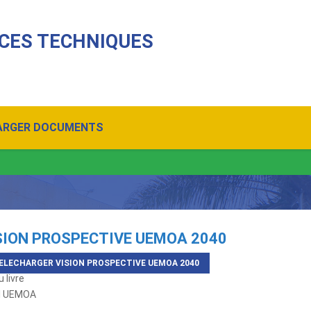
CES TECHNIQUES
ARGER DOCUMENTS
SION PROSPECTIVE UEMOA 2040
ELECHARGER VISION PROSPECTIVE UEMOA 2040
 livre
l UEMOA