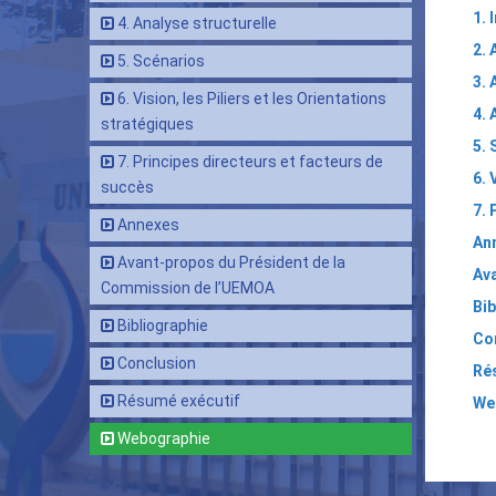
1. 
4. Analyse structurelle
2. 
5. Scénarios
3. 
6. Vision, les Piliers et les Orientations
4. 
stratégiques
5. 
7. Principes directeurs et facteurs de
6. 
succès
7. 
Annexes
An
Avant-propos du Président de la
Av
Commission de l’UEMOA
Bib
Bibliographie
Co
Conclusion
Ré
Résumé exécutif
We
Lie
Webographie
tra