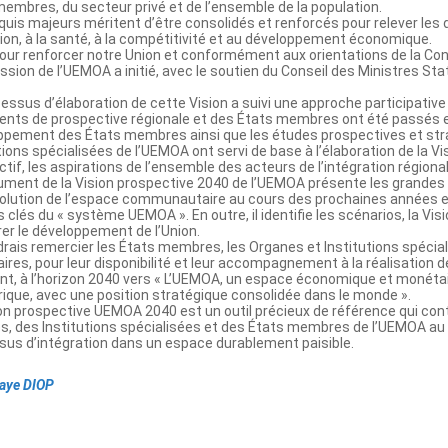
embres, du secteur privé et de l’ensemble de la population.
uis majeurs méritent d’être consolidés et renforcés pour relever les défi
on, à la santé, à la compétitivité et au développement économique.
 pour renforcer notre Union et conformément aux orientations de la Co
ion de l’UEMOA a initié, avec le soutien du Conseil des Ministres Statut
essus d’élaboration de cette Vision a suivi une approche participative
nts de prospective régionale et des États membres ont été passés en 
ppement des États membres ainsi que les études prospectives et stra
tions spécialisées de l’UEMOA ont servi de base à l’élaboration de la Vi
tif, les aspirations de l’ensemble des acteurs de l’intégration régiona
ment de la Vision prospective 2040 de l’UEMOA présente les grandes t
volution de l’espace communautaire au cours des prochaines années en
 clés du « système UEMOA ». En outre, il identifie les scénarios, la Vi
er le développement de l’Union.
rais remercier les États membres, les Organes et Institutions spécia
ires, pour leur disponibilité et leur accompagnement à la réalisation
t, à l’horizon 2040 vers « L’UEMOA, un espace économique et monétair
frique, avec une position stratégique consolidée dans le monde ».
on prospective UEMOA 2040 est un outil précieux de référence qui contr
s, des Institutions spécialisées et des États membres de l’UEMOA au 
sus d’intégration dans un espace durablement paisible.
aye DIOP
ns