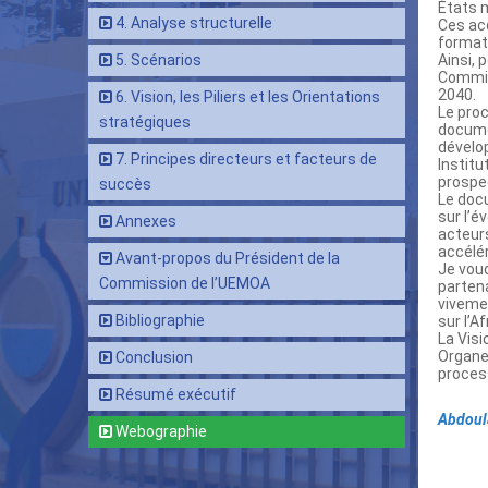
États m
4. Analyse structurelle
Ces acq
formati
5. Scénarios
Ainsi,
Commiss
2040.
6. Vision, les Piliers et les Orientations
Le proc
stratégiques
docume
dévelo
7. Principes directeurs et facteurs de
Institu
prospec
succès
Le docu
sur l’é
Annexes
acteurs
accélér
Avant-propos du Président de la
Je voud
Commission de l’UEMOA
partena
vivemen
Bibliographie
sur l’A
La Visi
Organe
Conclusion
proces
Résumé exécutif
Abdoul
Webographie
Lie