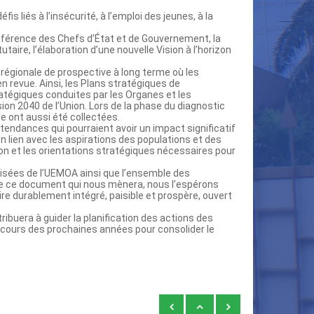
s liés à l’insécurité, à l’emploi des jeunes, à la
nférence des Chefs d’État et de Gouvernement, la
aire, l’élaboration d’une nouvelle Vision à l’horizon
 régionale de prospective à long terme où les
revue. Ainsi, les Plans stratégiques de
tégiques conduites par les Organes et les
sion 2040 de l’Union. Lors de la phase du diagnostic
le ont aussi été collectées.
endances qui pourraient avoir un impact significatif
 lien avec les aspirations des populations et des
sion et les orientations stratégiques nécessaires pour
lisées de l’UEMOA ainsi que l’ensemble des
 de ce document qui nous mènera, nous l’espérons
e durablement intégré, paisible et prospère, ouvert
ibuera à guider la planification des actions des
cours des prochaines années pour consolider le