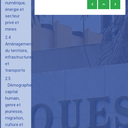
Liens
numérique,
énergie et
transversaux
secteur
de
privé et
livre
mines
pour
2.4.
2.
Aménagement
Analyse
du territoire,
infrastructures
rétrospective
et
:
transports
les
2.5.
grandes
Démographie,
leçons
capital
du
humain,
genre et
passé
jeunesse,
migration,
culture et