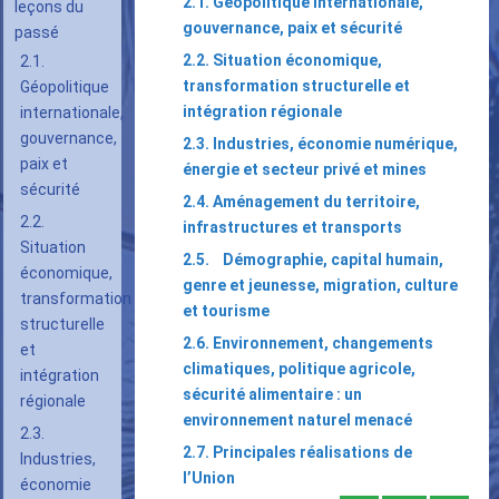
2.1. Géopolitique internationale,
leçons du
gouvernance, paix et sécurité
passé
2.2. Situation économique,
2.1.
transformation structurelle et
Géopolitique
intégration régionale
internationale,
gouvernance,
2.3. Industries, économie numérique,
paix et
énergie et secteur privé et mines
sécurité
2.4. Aménagement du territoire,
2.2.
infrastructures et transports
Situation
2.5. Démographie, capital humain,
économique,
genre et jeunesse, migration, culture
transformation
et tourisme
structurelle
2.6. Environnement, changements
et
climatiques, politique agricole,
intégration
sécurité alimentaire : un
régionale
environnement naturel menacé
2.3.
2.7. Principales réalisations de
Industries,
l’Union
économie