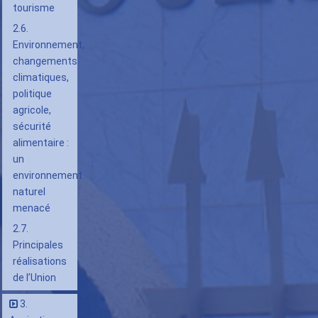
tourisme
2.6.
Environnement,
changements
climatiques,
politique
agricole,
sécurité
alimentaire :
un
environnement
naturel
menacé
2.7.
Principales
réalisations
de l’Union
3.