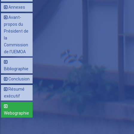
Annexes
Avant-
propos du
Président de
la
Commission
de l’UEMOA
Bibliographie
Conclusion
Résumé
exécutif
Webographie