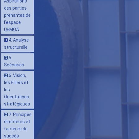
Aspirations
des parties
prenantes de
l’espace
UEMOA
4. Analyse
structurelle
5.
Scénarios
6. Vision,
les Piliers et
les
Orientations
stratégiques
7. Principes
directeurs et
facteurs de
succès