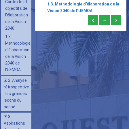
Contexte et
1.3. Méthodologie d’élaboration de la
objectifs de
Vision 2040 de l’UEMOA
l’élaboration
Liens
de la Vision
transversaux
2040
de
1.3.
livre
Méthodologie
d’élaboration
pour
de la Vision
1.
2040 de
Introduction
l’UEMOA
2. Analyse
rétrospective
: les grandes
leçons du
passé
3.
Aspirations