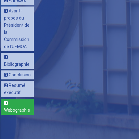
Annexes
Avant-
propos du
Président de
la
Commission
de l’UEMOA
Bibliographie
Conclusion
Résumé
exécutif
Webographie