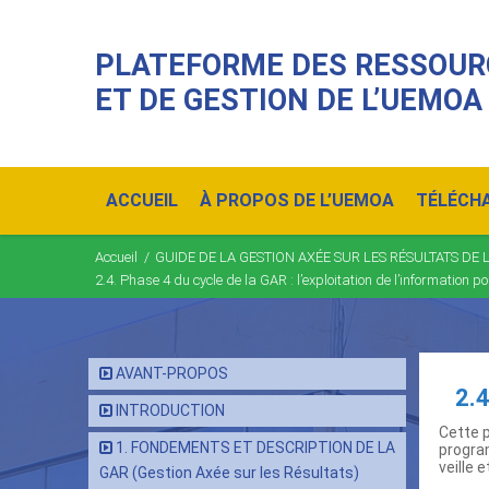
PLATEFORME DES RESSOUR
ET DE GESTION DE L’UEMOA
Main
navigation
ACCUEIL
À PROPOS DE L’UEMOA
TÉLÉCH
Accueil
/
GUIDE DE LA GESTION AXÉE SUR LES RÉSULTATS DE
Fil
2.4. Phase 4 du cycle de la GAR : l’exploitation de l’information p
d'Ariane
AVANT-PROPOS
2.4
INTRODUCTION
Cette p
1. FONDEMENTS ET DESCRIPTION DE LA
progra
veille 
GAR (Gestion Axée sur les Résultats)