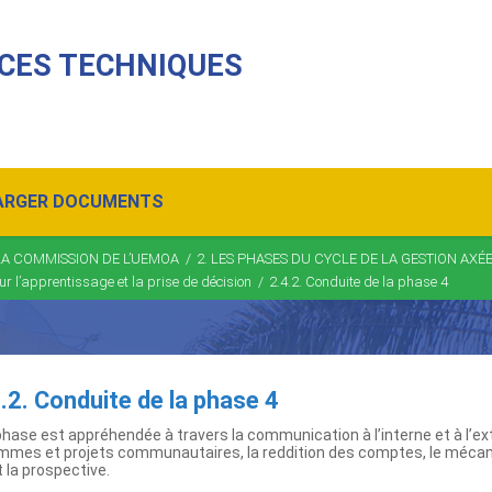
CES TECHNIQUES
ARGER DOCUMENTS
 LA COMMISSION DE L’UEMOA
/
2. LES PHASES DU CYCLE DE LA GESTION AXÉE
our l’apprentissage et la prise de décision
/
2.4.2. Conduite de la phase 4
.2. Conduite de la phase 4
hase est appréhendée à travers la communication à l’interne et à l’ex
mmes et projets communautaires, la reddition des comptes, le mécani
et la prospective.