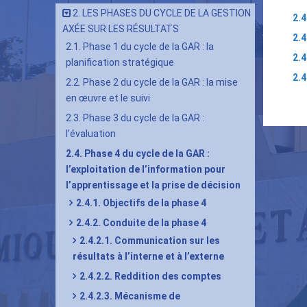
2. LES PHASES DU CYCLE DE LA GESTION
2.4
AXÉE SUR LES RÉSULTATS
2.4
2.1. Phase 1 du cycle de la GAR : la
2.4
planification stratégique
2.4
2.2. Phase 2 du cycle de la GAR : la mise
Lie
en œuvre et le suivi
tra
2.3. Phase 3 du cycle de la GAR :
l’évaluation
de
livr
2.4. Phase 4 du cycle de la GAR :
l’exploitation de l’information pour
pou
l’apprentissage et la prise de décision
2.4.2
2.4.1. Objectifs de la phase 4
Con
2.4.2. Conduite de la phase 4
de
2.4.2.1. Communication sur les
la
résultats à l’interne et à l’externe
pha
2.4.2.2. Reddition des comptes
4
2.4.2.3. Mécanisme de