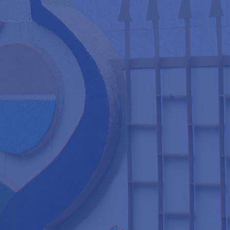
formance
P)
boration