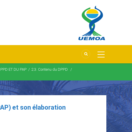
DPPD ET DU PAP
/
2.3. Contenu du DPPD
/
PAP) et son élaboration