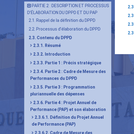
PARTIE 2 : DESCRIPTION ET PROCESSUS
2.
D’ÉLABORATION DU DPPD ET DU PAP
2.
2.1. Rappel de la définition du DPPD
2.3
2.2. Processus d’élaboration du DPPD
2.3
2.3. Contenu du DPPD
Lie
2.3.1. Résumé
tra
2.3.2. Introduction
de
2.3.3. Partie 1 : Précis stratégique
livr
2.3.4. Partie 2 : Cadre de Mesure des
pou
Performances du DPPD
2.3.6
2.3.5. Partie 3 : Programmation
Part
pluriannuelle des dépenses
4 :
2.3.6. Partie 4 : Projet Annuel de
Proj
Performance (PAP) et son élaboration
Ann
2.3.6.1. Définition du Projet Annuel
de Performance (PAP)
de
2.3.6.2. Cadre de Mesure des