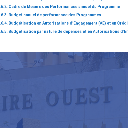
3.6.2. Cadre de Mesure des Performances annuel du Programme
3.6.3. Budget annuel de performance des Programmes
.6.4. Budgétisation en Autorisations d’Engagement (AE) et en Créd
.6.5. Budgétisation par nature de dépenses et en Autorisations d’
ns
nsversaux
e
r
.
ie
et
uel