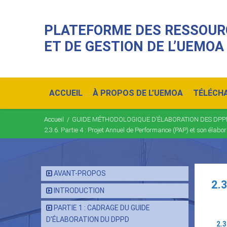
PLATEFORME DES RESSOUR
ET DE GESTION DE L’UEMOA
Main
navigation
ACCUEIL
À PROPOS DE L’UEMOA
TÉLÉCH
Accueil
/
GUIDE MÉTHODOLOGIQUE D’ÉLABORATION DES DPPD
Fil
2.3.6. Partie 4 : Projet Annuel de Performance (PAP) et son élabor
d'Ariane
AVANT-PROPOS
2.3
INTRODUCTION
PARTIE 1 : CADRAGE DU GUIDE
D’ÉLABORATION DU DPPD
2.3