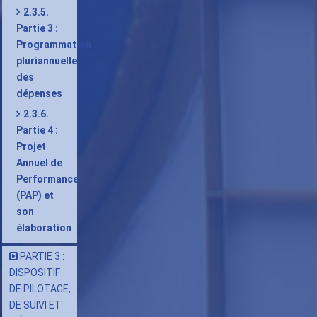
2.3.5.
Partie 3 :
Programmation
pluriannuelle
des
dépenses
2.3.6.
Partie 4 :
Projet
Annuel de
Performance
(PAP) et
son
élaboration
PARTIE 3 :
DISPOSITIF
DE PILOTAGE,
DE SUIVI ET