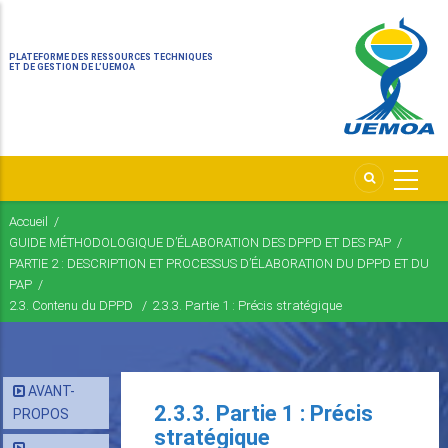
PLATEFORME DES RESSOURCES TECHNIQUES
ET DE GESTION DE L’UEMOA
Accueil
/
Fil
GUIDE MÉTHODOLOGIQUE D’ÉLABORATION DES DPPD ET DES PAP
/
d'Ariane
PARTIE 2 : DESCRIPTION ET PROCESSUS D’ÉLABORATION DU DPPD ET DU
PAP
/
2.3. Contenu du DPPD
/
2.3.3. Partie 1 : Précis stratégique
AVANT-
2.3.3. Partie 1 : Précis
PROPOS
stratégique