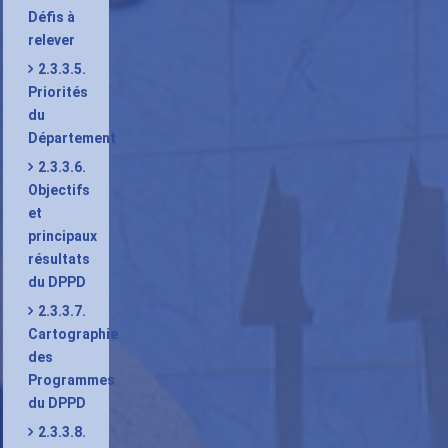
Défis à
relever
2.3.3.5.
Priorités
du
Département
2.3.3.6.
Objectifs
et
principaux
résultats
du DPPD
2.3.3.7.
Cartographie
des
Programmes
du DPPD
2.3.3.8.