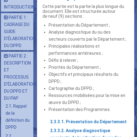
Cette partie est la partie la plus longue du
INTRODUCTION
document. Elle est structurée autour
de neuf (9) sections :
PARTIE 1 :
CADRAGE DU
Présentation du Département ;
GUIDE
Analyse diagnostique du ou des
D’ÉLABORATION
secteurs couverts par le Département ;
DU DPPD
Principales réalisations et
performances antérieures ;
PARTIE 2 :
Défis à relever ;
DESCRIPTION
Priorités du Département ;
ET
Objectifs et principaux résultats du
PROCESSUS
DPPD ;
D’ÉLABORATION
Cartographie du DPPD ;
DU DPPD ET
Ressources mobilisées pour la mise en
DU PAP
œuvre du DPPD ;
2.1. Rappel
Présentation des Programmes.
de la
définition du
2.3.3.1. Présentation du Département
DPPD
2.3.3.2. Analyse diagnostique
2.2.