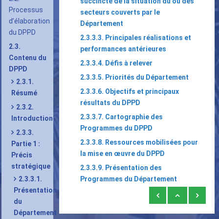
succincte de la situation du ou des
Processus
secteurs couverts par le
d’élaboration
Département
du DPPD
2.3.3.3. Principales réalisations et
2.3.
performances antérieures
Contenu du
2.3.3.4. Défis à relever
DPPD
2.3.3.5. Priorités du Département
2.3.1.
2.3.3.6. Objectifs et principaux
Résumé
résultats du DPPD
2.3.2.
2.3.3.7. Cartographie des
Introduction
Programmes du DPPD
2.3.3.
2.3.3.8. Ressources mobilisées pour
Partie 1 :
la mise en œuvre du DPPD
Précis
stratégique
2.3.3.9. Présentation des
2.3.3.1.
Programmes du Département
Présentation
Liens
du
transversaux
Département