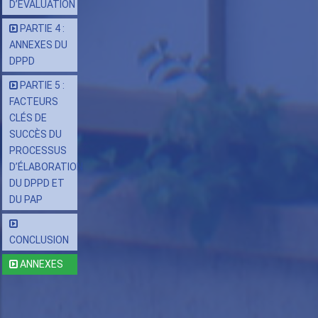
D’ÉVALUATION
PARTIE 4 :
ANNEXES DU
DPPD
PARTIE 5 :
FACTEURS
CLÉS DE
SUCCÈS DU
PROCESSUS
D’ÉLABORATION
DU DPPD ET
DU PAP
CONCLUSION
ANNEXES