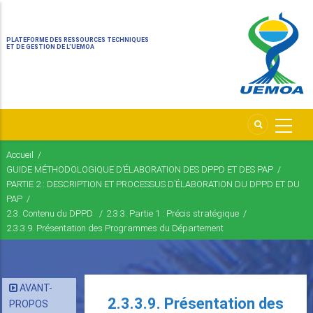
PLATEFORME DES RESSOURCES TECHNIQUES
ET DE GESTION DE L’UEMOA
Accueil
/
Fil
GUIDE MÉTHODOLOGIQUE D’ÉLABORATION DES DPPD ET DES PAP
/
d'Ariane
PARTIE 2 : DESCRIPTION ET PROCESSUS D’ÉLABORATION DU DPPD ET DU
PAP
/
2.3. Contenu du DPPD
/
2.3.3. Partie 1 : Précis stratégique
/
2.3.3.9. Présentation des Programmes du Département
AVANT-
2.3.3.9. Présentation des
PROPOS