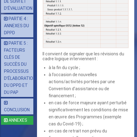
DE SUIVI ET
D’ÉVALUATION
PARTIE 4 :
ANNEXES DU
DPPD
PARTIE 5 :
FACTEURS
Il convient de signaler que les révisions du
CLÉS DE
cadre logique interviennent :
SUCCÈS DU
à la fin du cycle ;
PROCESSUS
à l’occasion de nouvelles
D’ÉLABORATION
actions/activités portées par une
DU DPPD ET
Convention d’assistance ou de
DU PAP
financement ;
en cas de force majeure ayant perturbé
significativement les conditions de mise
CONCLUSION
en œuvre des Programmes (exemple
ANNEXES
cas du Covid-19) ;
en cas de retrait non prévu du