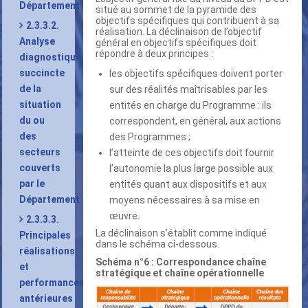
Département
situé au sommet de la pyramide des
objectifs spécifiques qui contribuent à sa
2.3.3.2.
réalisation. La déclinaison de l’objectif
Analyse
général en objectifs spécifiques doit
répondre à deux principes :
diagnostique
succincte
les objectifs spécifiques doivent porter
de la
sur des réalités maîtrisables par les
situation
entités en charge du Programme : ils
du ou
correspondent, en général, aux actions
des
des Programmes ;
secteurs
l’atteinte de ces objectifs doit fournir
couverts
l’autonomie la plus large possible aux
par le
entités quant aux dispositifs et aux
Département
moyens nécessaires à sa mise en
œuvre.
2.3.3.3.
La déclinaison s’établit comme indiqué
Principales
dans le schéma ci-dessous.
réalisations
Schéma n°6 : Correspondance chaîne
et
stratégique et chaîne opérationnelle
performances
antérieures