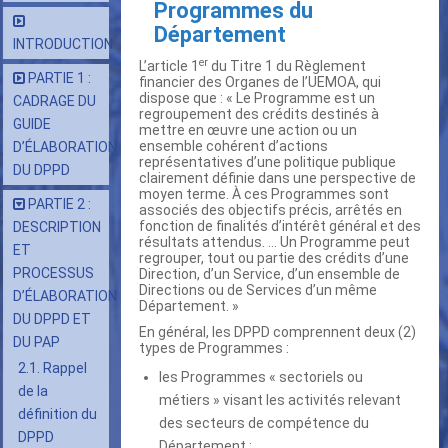
Programmes du
Département
INTRODUCTION
er
L’article 1
du Titre 1 du Règlement
PARTIE 1 :
financier des Organes de l’UEMOA, qui
dispose que : « Le Programme est un
CADRAGE DU
regroupement des crédits destinés à
GUIDE
mettre en œuvre une action ou un
ensemble cohérent d’actions
D’ÉLABORATION
représentatives d’une politique publique
DU DPPD
clairement définie dans une perspective de
moyen terme. À ces Programmes sont
PARTIE 2 :
associés des objectifs précis, arrêtés en
fonction de finalités d’intérêt général et des
DESCRIPTION
résultats attendus. … Un Programme peut
ET
regrouper, tout ou partie des crédits d’une
PROCESSUS
Direction, d’un Service, d’un ensemble de
Directions ou de Services d’un même
D’ÉLABORATION
Département. »
DU DPPD ET
En général, les DPPD comprennent deux (2)
DU PAP
types de Programmes :
2.1. Rappel
les Programmes « sectoriels ou
de la
métiers » visant les activités relevant
définition du
des secteurs de compétence du
DPPD
Département ;