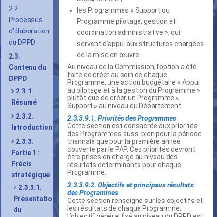
2.2.
les Programmes « Support ou
Processus
Programme pilotage, gestion et
d’élaboration
coordination administrative », qui
du DPPD
servent d’appui aux structures chargées
de la mise en œuvre.
2.3.
Au niveau de la Commission, l’option a été
Contenu du
faite de créer au sein de chaque
DPPD
Programme, une action budgétaire « Appui
au pilotage et à la gestion du Programme »
2.3.1.
plutôt que de créer un Programme «
Résumé
Support » au niveau du Département.
2.3.2.
2.3.3.9.1. Priorités des Programmes
Cette section est consacrée aux priorités
Introduction
des Programmes aussi bien pour la période
2.3.3.
triennale que pour la première année
couverte par le PAP. Ces priorités devront
Partie 1 :
être prises en charge au niveau des
Précis
résultats déterminants pour chaque
Programme.
stratégique
2.3.3.9.2. Objectifs et principaux résultats
2.3.3.1.
des Programmes
Présentation
Cette section renseigne sur les objectifs et
les résultats de chaque Programme.
du
L’objectif général fixé au niveau du DPPD est