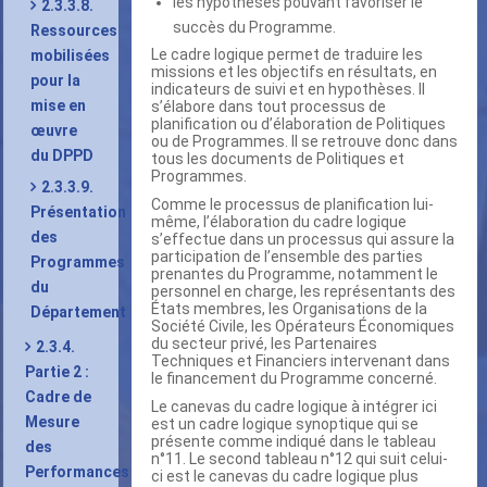
les hypothèses pouvant favoriser le
2.3.3.8.
succès du Programme.
Ressources
Le cadre logique permet de traduire les
mobilisées
missions et les objectifs en résultats, en
pour la
indicateurs de suivi et en hypothèses. Il
mise en
s’élabore dans tout processus de
planification ou d’élaboration de Politiques
œuvre
ou de Programmes. Il se retrouve donc dans
du DPPD
tous les documents de Politiques et
Programmes.
2.3.3.9.
Comme le processus de planification lui-
Présentation
même, l’élaboration du cadre logique
des
s’effectue dans un processus qui assure la
participation de l’ensemble des parties
Programmes
prenantes du Programme, notamment le
du
personnel en charge, les représentants des
États membres, les Organisations de la
Département
Société Civile, les Opérateurs Économiques
du secteur privé, les Partenaires
2.3.4.
Techniques et Financiers intervenant dans
Partie 2 :
le financement du Programme concerné.
Cadre de
Le canevas du cadre logique à intégrer ici
Mesure
est un cadre logique synoptique qui se
présente comme indiqué dans le tableau
des
n°11. Le second tableau n°12 qui suit celui-
Performances
ci est le canevas du cadre logique plus