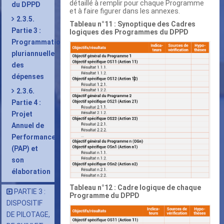
détaillé à remplir pour chaque Programme
du DPPD
et à faire figurer dans les annexes.
2.3.5.
Tableau n°11 : Synoptique des Cadres
Partie 3 :
logiques des Programmes du DPPD
Programmation
pluriannuelle
des
dépenses
2.3.6.
Partie 4 :
Projet
Annuel de
Performance
(PAP) et
son
élaboration
Tableau n°12 : Cadre logique de chaque
PARTIE 3 :
Programme du DPPD
DISPOSITIF
DE PILOTAGE,