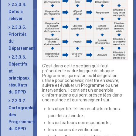
2.3.3.4.
Défis à
relever
2.3.3.5.
Priorités
du
Département
2.3.3.6.
Objectifs
C’est dans cette section qu’il faut
présenter le cadre logique de chaque
et
Programme, qui est un outil de gestion
principaux
utilisé pour concevoir, mettre en œuvre,
résultats
suivre et évaluer un Programme ou une
intervention. Il contient un ensemble
du DPPD
d’informations qui sont présentées dans
une matrice et qui renseignent sur :
2.3.3.7.
Cartographie
les objectifs et les résultats retenus
des
pour les atteindre ;
Programmes
les indicateurs correspondants ;
du DPPD
les sources de vérification ;