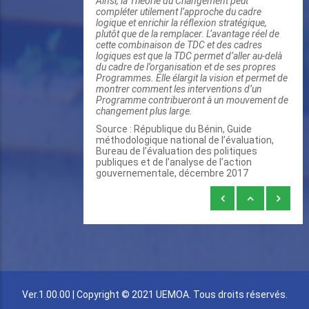
Ainsi, la Théorie du Changement peut
compléter utilement l’approche du cadre
logique et enrichir la réflexion stratégique,
plutôt que de la remplacer. L’avantage réel de
cette combinaison de TDC et des cadres
logiques est que la TDC permet d’aller au-delà
du cadre de l’organisation et de ses propres
Programmes. Elle élargit la vision et permet de
montrer comment les interventions d’un
Programme contribueront à un mouvement de
changement plus large.
Source : République du Bénin, Guide
méthodologique national de l’évaluation,
Bureau de l’évaluation des politiques
publiques et de l’analyse de l’action
gouvernementale, décembre 2017
Liens
transversaux
de
livre
pour
2.3.3.9.
Ver.1.00.00 | Copyright © 2021 UEMOA. Tous droits réservés.