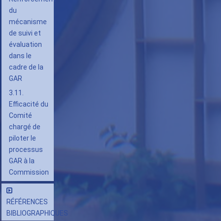
du
mécanisme
de suivi et
évaluation
dans le
cadre de la
GAR
3.11.
Efficacité du
Comité
chargé de
piloter le
processus
GAR à la
Commission
RÉFÉRENCES
BIBLIOGRAPHIQUES