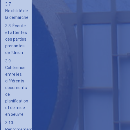
3.7.
Flexibilité de
la démarche
3.8. Écoute
et attentes
des parties
prenantes
de l’Union
3.9.
Cohérence
entre les
différents
documents
de
planification
et de mise
en oeuvre
3.10.
Renforcement