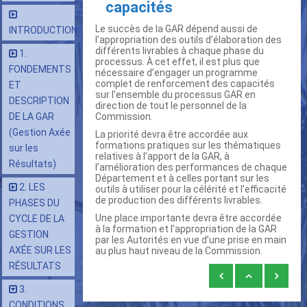
capacités
Le succès de la GAR dépend aussi de
INTRODUCTION
l’appropriation des outils d’élaboration des
différents livrables à chaque phase du
1.
processus. À cet effet, il est plus que
FONDEMENTS
nécessaire d’engager un programme
complet de renforcement des capacités
ET
sur l’ensemble du processus GAR en
DESCRIPTION
direction de tout le personnel de la
DE LA GAR
Commission.
(Gestion Axée
La priorité devra être accordée aux
formations pratiques sur les thématiques
sur les
relatives à l’apport de la GAR, à
Résultats)
l’amélioration des performances de chaque
Département et à celles portant sur les
2. LES
outils à utiliser pour la célérité et l’efficacité
de production des différents livrables.
PHASES DU
Une place importante devra être accordée
CYCLE DE LA
à la formation et l’appropriation de la GAR
GESTION
par les Autorités en vue d’une prise en main
AXÉE SUR LES
au plus haut niveau de la Commission.
RÉSULTATS
Liens
3.
transversaux
CONDITIONS