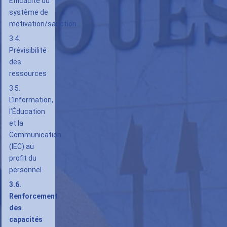
Efficacité du
système de
motivation/sanction
3.4.
Prévisibilité
des
ressources
3.5.
L’Information,
l’Éducation
et la
Communication
(IEC) au
profit du
personnel
3.6.
Renforcement
des
capacités