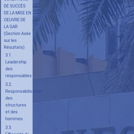
de
DE SUCCÈS
livre
DE LA MISE EN
pour
OEUVRE DE
3.6.
LA GAR
(Gestion Axée
Renforcement
sur les
des
Résultats)
capacités
3.1.
Leadership
des
responsables
3.2.
Responsabilisation
des
structures
et des
hommes
3.3.