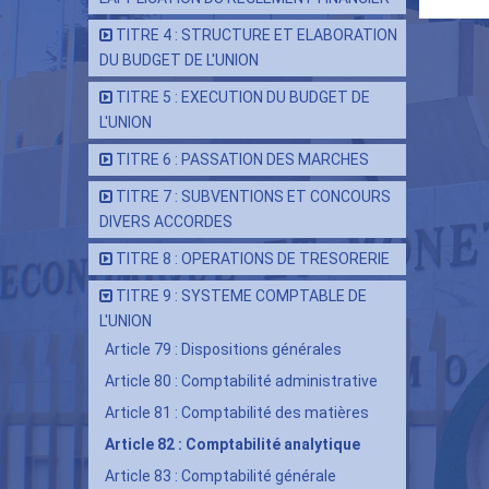
tra
de
TITRE 4 : STRUCTURE ET ELABORATION
DU BUDGET DE L'UNION
livr
pou
TITRE 5 : EXECUTION DU BUDGET DE
L'UNION
Arti
82
TITRE 6 : PASSATION DES MARCHES
:
TITRE 7 : SUBVENTIONS ET CONCOURS
Com
DIVERS ACCORDES
ana
TITRE 8 : OPERATIONS DE TRESORERIE
TITRE 9 : SYSTEME COMPTABLE DE
L'UNION
Article 79 : Dispositions générales
Article 80 : Comptabilité administrative
Article 81 : Comptabilité des matières
Article 82 : Comptabilité analytique
Article 83 : Comptabilité générale