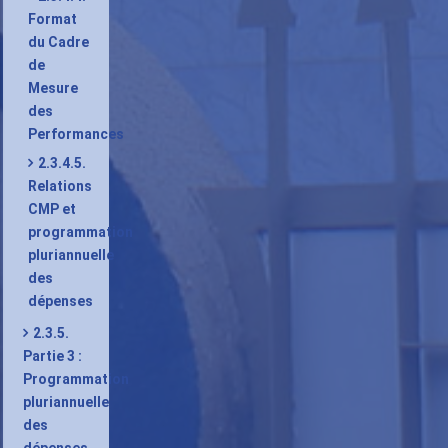
Format
du Cadre
de
Mesure
des
Performances
2.3.4.5.
Relations
CMP et
programmation
pluriannuelle
des
dépenses
2.3.5.
Partie 3 :
Programmation
pluriannuelle
des