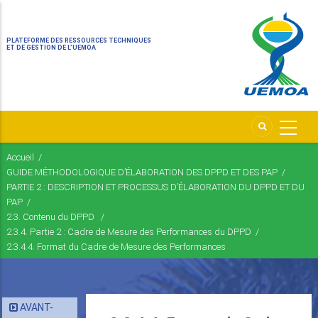
PLATEFORME DES RESSOURCES TECHNIQUES
ET DE GESTION DE L’UEMOA
Accueil
/
Fil
GUIDE MÉTHODOLOGIQUE D’ÉLABORATION DES DPPD ET DES PAP
/
d'Ariane
PARTIE 2 : DESCRIPTION ET PROCESSUS D’ÉLABORATION DU DPPD ET DU
PAP
/
2.3. Contenu du DPPD
/
2.3.4. Partie 2 : Cadre de Mesure des Performances du DPPD
/
2.3.4.4. Format du Cadre de Mesure des Performances
AVANT-