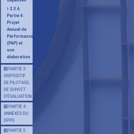
dépenses
2.3.6.
Partie 4 :
Projet
Annuel de
Performance
(PAP) et
son
élaboration
PARTIE 3 :
DISPOSITIF
DE PILOTAGE,
DE SUIVI ET
D’ÉVALUATION
PARTIE 4 :
ANNEXES DU
DPPD
PARTIE 5 :