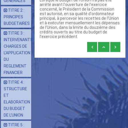
Lorsque le budget de l'Union n'a pas été
GENERALES
arrêté avant l'ouverture de l'exercice
concerné, le Président de la Commission
TITRE 2 :
est autorisé, en sa qualité d'ordonnateur
PRINCIPES
principal, à percevoir les recettes de l'Union
et à exécuter mensuellement les dépenses
BUDGETAIRES
de l'Union, dans la limite du douzième des
crédits ouverts au titre du budget de
TITRE 3 :
l'exercice précédent.
INTERVENANTS
Liens
CHARGES DE
L'APPLICATION
transversaux
DU
de
REGLEMENT
livre
FINANCIER
pour
TITRE 4 :
Article
STRUCTURE
52
ET
:
ELABORATION
DU BUDGET
Procédure
DE L'UNION
des
TITRE 5 :