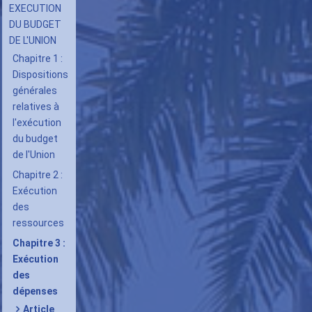
douzièmes
EXECUTION
provisoires
DU BUDGET
DE L'UNION
Chapitre 1 :
Dispositions
générales
relatives à
l'exécution
du budget
de l'Union
Chapitre 2 :
Exécution
des
ressources
Chapitre 3 :
Exécution
des
dépenses
Article