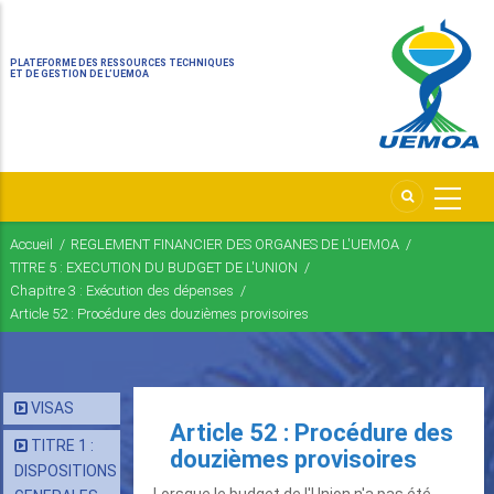
PLATEFORME DES RESSOURCES TECHNIQUES
ET DE GESTION DE L’UEMOA
Accueil
/
REGLEMENT FINANCIER DES ORGANES DE L'UEMOA
/
Fil
TITRE 5 : EXECUTION DU BUDGET DE L'UNION
/
d'Ariane
Chapitre 3 : Exécution des dépenses
/
Article 52 : Procédure des douzièmes provisoires
VISAS
Article 52 : Procédure des
TITRE 1 :
douzièmes provisoires
DISPOSITIONS