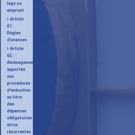
legs ou
emprunt
Article
61 :
Régies
d'avances
Article
62 :
Aménagements
apportés
aux
procédures
d'exécution
au titre
des
dépenses
obligatoires
et/ou
récurrentes