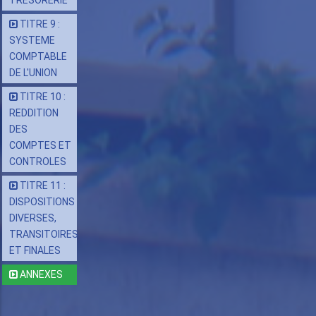
TRESORERIE
TITRE 9 :
SYSTEME
COMPTABLE
DE L'UNION
TITRE 10 :
REDDITION
DES
COMPTES ET
CONTROLES
TITRE 11 :
DISPOSITIONS
DIVERSES,
TRANSITOIRES
ET FINALES
ANNEXES