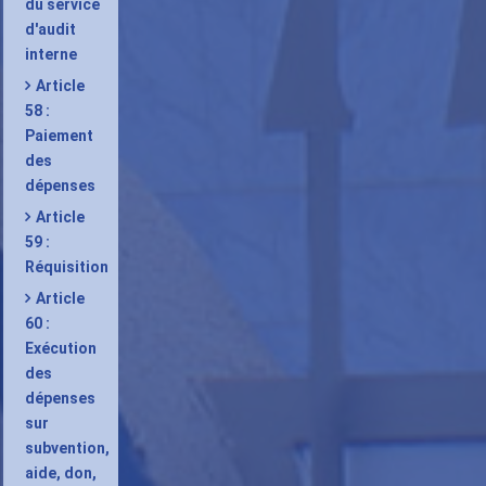
du service
d'audit
interne
Article
58 :
Paiement
des
dépenses
Article
59 :
Réquisition
Article
60 :
Exécution
des
dépenses
sur
subvention,
aide, don,