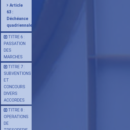
Article
63 :
Déchéance
quadriennale
TITRE 6 :
PASSATION
DES
MARCHES
TITRE 7 :
SUBVENTIONS
ET
CONCOURS
DIVERS
ACCORDES
TITRE 8 :
OPERATIONS
DE