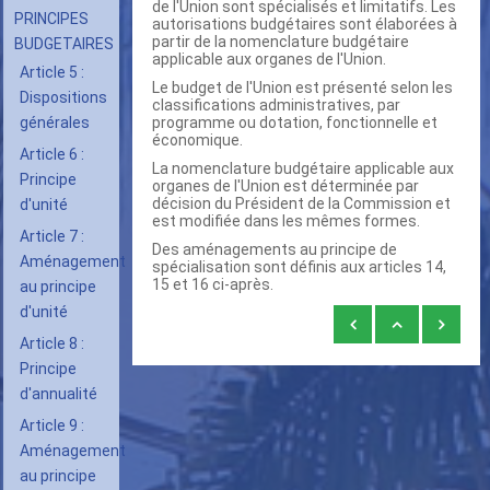
de l'Union sont spécialisés et limitatifs. Les
PRINCIPES
autorisations budgétaires sont élaborées à
partir de la nomenclature budgétaire
BUDGETAIRES
applicable aux organes de l'Union.
Article 5 :
Le budget de l'Union est présenté selon les
Dispositions
classifications administratives, par
générales
programme ou dotation, fonctionnelle et
économique.
Article 6 :
La nomenclature budgétaire applicable aux
Principe
organes de l'Union est déterminée par
décision du Président de la Commission et
d'unité
est modifiée dans les mêmes formes.
Article 7 :
Des aménagements au principe de
Aménagement
spécialisation sont définis aux articles 14,
15 et 16 ci-après.
au principe
d'unité
Liens
Article 8 :
transversaux
Principe
de
d'annualité
livre
Article 9 :
pour
Aménagement
Article
au principe