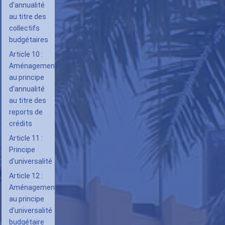
13
d'annualité
au titre des
:
collectifs
Principe
budgétaires
de
Article 10 :
spécialité
Aménagement
au principe
d'annualité
au titre des
reports de
crédits
Article 11 :
Principe
d'universalité
Article 12 :
Aménagement
au principe
d'universalité
budgétaire