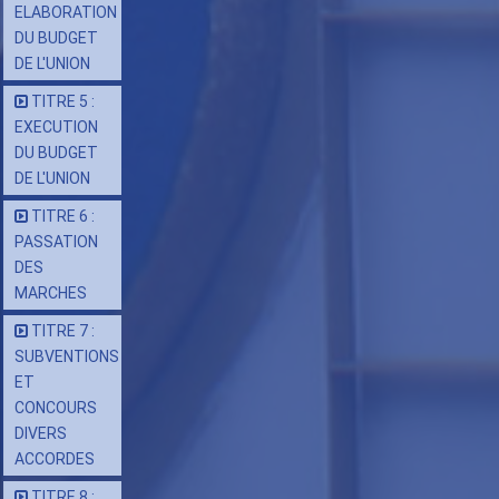
ELABORATION
DU BUDGET
DE L'UNION
TITRE 5 :
EXECUTION
DU BUDGET
DE L'UNION
TITRE 6 :
PASSATION
DES
MARCHES
TITRE 7 :
SUBVENTIONS
ET
CONCOURS
DIVERS
ACCORDES
TITRE 8 :