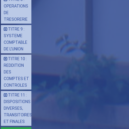
OPERATIONS
DE
TRESORERIE
TITRE 9 :
SYSTEME
COMPTABLE
DE L'UNION
TITRE 10 :
REDDITION
DES
COMPTES ET
CONTROLES
TITRE 11 :
DISPOSITIONS
DIVERSES,
TRANSITOIRES
ET FINALES