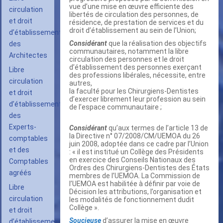
vue d’une mise en œuvre efficiente des
circulation
libertés de circulation des personnes, de
et droit
résidence, de prestation de services et du
droit d’établissement au sein de l’Union;
d’établissement
Considérant
que la réalisation des objectifs
des
communautaires, notamment la libre
Architectes
circulation des personnes et le droit
d’établissement des personnes exerçant
Libre
des professions libérales, nécessite, entre
circulation
autres,
la faculté pour les Chirurgiens-Dentistes
et droit
d’exercer librement leur profession au sein
d’établissement
de l’espace communautaire ;
des
Experts-
Considérant
qu’aux termes de l’article 13 de
la Directive n° 07/2008/CM/UEMOA du 26
comptables
juin 2008, adoptée dans ce cadre par l’Union
et des
: « il est institué un Collège des Présidents
en exercice des Conseils Nationaux des
Comptables
Ordres des Chirurgiens-Dentistes des États
agréés
membres de l’UEMOA. La Commission de
l’UEMOA est habilitée à définir par voie de
Libre
Décision les attributions, l’organisation et
circulation
les modalités de fonctionnement dudit
Collège ».
et droit
Soucieuse
d’assurer la mise en œuvre
d’établissement