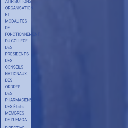
ATIRIBUTIONS,
ORGANISATION
ET
MODALITES
DE
FONCTIONNEMENT
DU COLLEGE
DES
PRESIDENTS
DES
CONSEILS
NATIONAUX
DES
ORDRES
DES
PHARMACIENS
DES États
MEMBRES
DE L’UEMOA