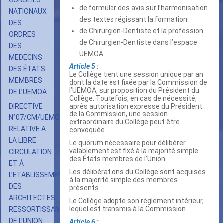
CONSEILS
de formuler des avis sur l’harmonisation
NATIONAUX
des textes régissant la formation
DES
de Chirurgien-Dentiste et la profession
ORDRES
de Chirurgien-Dentiste dans l’espace
DES
UEMOA.
MEDECINS
Article 5 :
DES ÉTATS
Le Collège tient une session unique par an
MEMBRES
dont la date est fixée par la Commission de
l’UEMOA, sur proposition du Président du
DE L’UEMOA
Collège. Toutefois, en cas de nécessité,
DIRECTIVE
après autorisation expresse du Président
de la Commission, une session
N°07/CM/UEMOA
extraordinaire du Collège peut être
RELATIVE A
convoquée.
LA LIBRE
Le quorum nécessaire pour délibérer
valablement est fixé à la majorité simple
CIRCULATION
des États membres de l’Union.
ET À
Les délibérations du Collège sont acquises
L’ETABLISSEMENT
à la majorité simple des membres
DES
présents.
ARCHITECTES
Le Collège adopte son règlement intérieur,
lequel est transmis à la Commission.
RESSORTISSANTS
DE L’UNION
Article 6 :