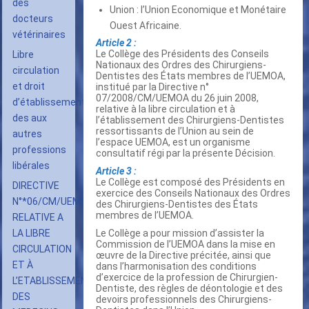
des
Union : l’Union Economique et Monétaire
docteurs
Ouest Africaine.
vétérinaires
Article 2 :
Le Collège des Présidents des Conseils
Libre
Nationaux des Ordres des Chirurgiens-
circulation
Dentistes des États membres de l’UEMOA,
et droit
institué par la Directive n°
07/2008/CM/UEMOA du 26 juin 2008,
d’établissement
relative à la libre circulation et à
des aux
l’établissement des Chirurgiens-Dentistes
ressortissants de l’Union au sein de
autres
l’espace UEMOA, est un organisme
professions
consultatif régi par la présente Décision.
libérales
Article 3 :
Le Collège est composé des Présidents en
DIRECTIVE
exercice des Conseils Nationaux des Ordres
N°*06/CM/UEMOA
des Chirurgiens-Dentistes des États
membres de l’UEMOA.
RELATIVE A
LA LIBRE
Le Collège a pour mission d’assister la
Commission de l’UEMOA dans la mise en
CIRCULATION
œuvre de la Directive précitée, ainsi que
ET À
dans l’harmonisation des conditions
d’exercice de la profession de Chirurgien-
L’ETABLISSEMENT
Dentiste, des règles de déontologie et des
DES
devoirs professionnels des Chirurgiens-