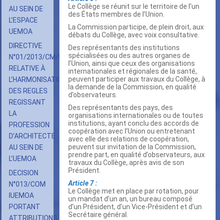
Le Collège se réunit sur le territoire de l’un
AU SEIN DE
des États membres de l’Union.
L’ESPACE
La Commission participe, de plein droit, aux
UEMOA
débats du Collège, avec voix consultative.
DIRECTIVE
Des représentants des institutions
spécialisées ou des autres organes de
N°01/2013/CM/UEMOA
l’Union, ainsi que ceux des organisations
RELATIVE À
internationales et régionales de la santé,
peuvent participer aux travaux du Collège, à
L’HARMONISATION
la demande de la Commission, en qualité
DES REGLES
d’observateurs.
REGISSANT
Des représentants des pays, des
LA
organisations internationales ou de toutes
institutions, ayant conclu des accords de
PROFESSION
coopération avec l’Union ou entretenant
D’ARCHITECTE
avec elle des relations de coopération,
peuvent sur invitation de la Commission,
AU SEIN DE
prendre part, en qualité d’observateurs, aux
L’UEMOA
travaux du Collège, après avis de son
Président.
DECISION
Article 7 :
N°013/COM
Le Collège met en place par rotation, pour
IUEMOA
un mandat d’un an, un bureau composé
PORTANT
d’un Président, d’un Vice-Président et d’un
Secrétaire général.
ATTRIBUTIONS,