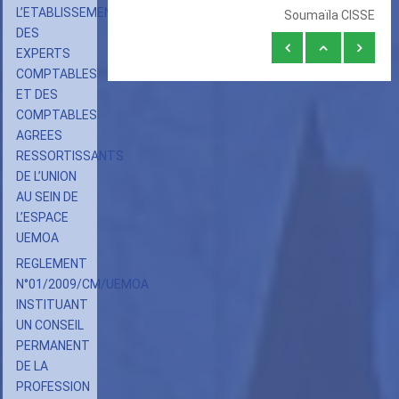
L’ETABLISSEMENT
Soumaïla CISSE
DES
Liens
EXPERTS
transversaux
COMPTABLES
de
ET DES
COMPTABLES
livre
AGREES
pour
RESSORTISSANTS
DECISION
DE L’UNION
N°004/2009/COM/UEMOA
AU SEIN DE
PORTANT
L’ESPACE
UEMOA
ATTRIBUTIONS
REGLEMENT
ORGANISATION
N°01/2009/CM/UEMOA
ET
INSTITUANT
MODALITES
UN CONSEIL
DE
PERMANENT
FONCTIONNEMENT
DE LA
PROFESSION