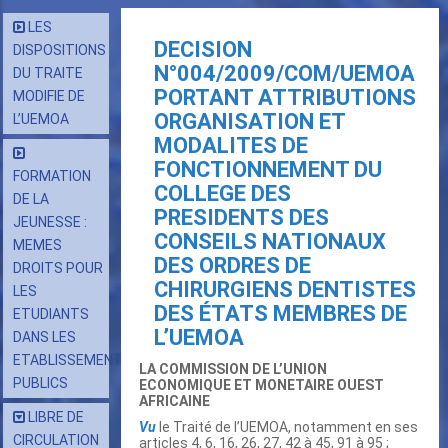
LES
DECISION
DISPOSITIONS
N°004/2009/COM/UEMOA
DU TRAITE
PORTANT ATTRIBUTIONS
MODIFIE DE
ORGANISATION ET
L’UEMOA
MODALITES DE
FONCTIONNEMENT DU
FORMATION
COLLEGE DES
DE LA
PRESIDENTS DES
JEUNESSE :
CONSEILS NATIONAUX
MEMES
DES ORDRES DE
DROITS POUR
CHIRURGIENS DENTISTES
LES
DES ÉTATS MEMBRES DE
ETUDIANTS
L’UEMOA
DANS LES
ETABLISSEMENTS
LA COMMISSION DE L’UNION
PUBLICS
ECONOMIQUE ET MONETAIRE OUEST
AFRICAINE
LIBRE DE
Vu
le Traité de l’UEMOA, notamment en ses
CIRCULATION
articles 4, 6, 16, 26, 27, 42 à 45, 91 à 95 ;