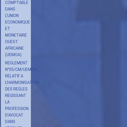
DU
COMPTABLE
COLLEGE
DANS
DES
L’UNION
PRESIDENTS
ECONOMIQUE
ET
DES
MONETAIRE
CONSEILS
OUEST
NATIONAUX
AFRICAINE
DES
(UEMOA)
ORDRES
REGLEMENT
DE
N°05/CM/UEMOA
RELATIF A
CHIRURGIENS
L’HARMONISATION
DENTISTES
DES REGLES
DES
REGISSANT
ÉTATS
LA
MEMBRES
PROFESSION
D’AVOCAT
DE
DANS