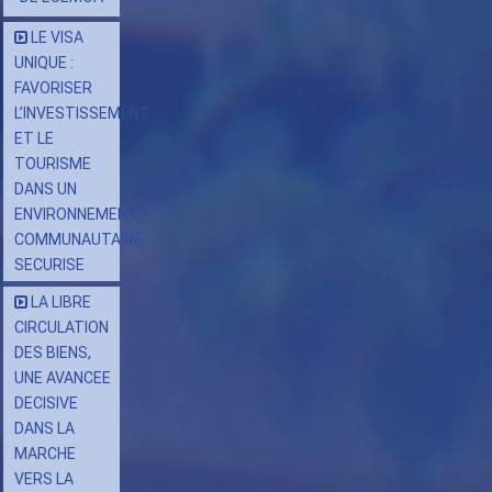
LE VISA
UNIQUE :
FAVORISER
L’INVESTISSEMENT
ET LE
TOURISME
DANS UN
ENVIRONNEMENT
COMMUNAUTAIRE
SECURISE
LA LIBRE
CIRCULATION
DES BIENS,
UNE AVANCEE
DECISIVE
DANS LA
MARCHE
VERS LA