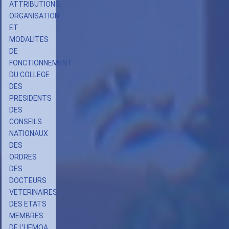
ATTRIBUTIONS,
ORGANISATION
ET
MODALITES
DE
FONCTIONNEMENT
DU COLLEGE
DES
PRESIDENTS
DES
CONSEILS
NATIONAUX
DES
ORDRES
DES
DOCTEURS
VETERINAIRES
DES ETATS
MEMBRES
DE L’UEMOA