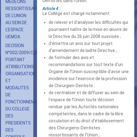
Dentistes dans l’Union.
MEDECINS
RESSORTISSANTS
Article 4 :
Le Collège est chargé notamment :
DE L’UNION
de relever et d’analyser les difficultés qui
AU SEIN DE
pourraient naître de la mise en œuvre de
L’ESPACE
la Directive du 26 juin 2008 susvisée ;
UEMOA
d’émettre un avis sur tout projet
DECISION
d’amendement de ladite Directive ;
N°002/2009/COM/UEMOA
de formuler des avis et
PORTANT
recommandations sur tout texte d’un
ATIRIBUTIONS,
Organe de l’Union susceptible d’avoir une
ORGANISATION
incidence sur l’exercice de la profession
ET
de Chirurgien-Dentiste ;
MODALITES
de centraliser et de diffuser au sein de
DE
l’espace de l’Union toute décision
FONCTIONNEMENT
rendue· par les Autorités nationales
DU COLLEGE
compétentes, dans le cadre de la libre
DES
circulation et du droit d’établissement
PRESIDENTS
des Chirurgiens-Dentistes
DES
ressortissants de l’Union ;