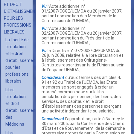
ET DROIT
Vu
l’Acte additionnel n°
01/2007/CCGE/UEMOA du 20 janvier 2007,
D’ETABLISSMENT
portant nomination des Membres de la
POUR LES
Commission de l’UEMOA ;
PROFESSIONS
Vu
l’Acte additionnel n°
LIBERALES
02/2007/CCGE/UEMOA du 20 janvier 2007,
portant nomination du Président de la
La liberté de
Commission de l’UEMOA ;
circulation
Vu
la Directive n° 07/2008/CM/UEMOA du
et le droit
26 juin 2008, relative à la libre circulation et
à l’établissement des Chirurgiens-
d’établissement
Dentistes ressortissants de l’Union au sein
pour les
de l’espace UEMOA ;
professions
Considérant
qu’aux termes des articles 4,
libérales
91 et 92 du Traité de l’UEMOA, les États
membres se sont engagés à créer un
Libre
marché commun basé sur la libre
circulation
circulation des personnes, des biens, des
services, des capitaux et le droit
et droit
d’établissement des personnes exerçant
d’établissement
une activité indépendante ou salariée ;
des
Considérant
l’approbation, faite à Niamey le
30 mars 2005, par la Conférence des Chefs
Médecins
d’État et de Gouvernement, de la démarche
Libre
progressive proposée par la Commission en