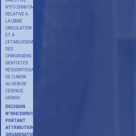
DIRECTIVE
N°07/2008/CM/UEMOA
RELATIVE A
LA LIBRE
CIRCULATION
ET À
L’ETABLISSEMENT
DES
CHIRURGIENS
DENTISTES
RESSORTISSANTS
DE L’UNION
AU SEIN DE
L’ESPACE
UEMOA
DECISION
N°004/2009/COM/UEMOA
PORTANT
ATTRIBUTIONS
ORGANISATION