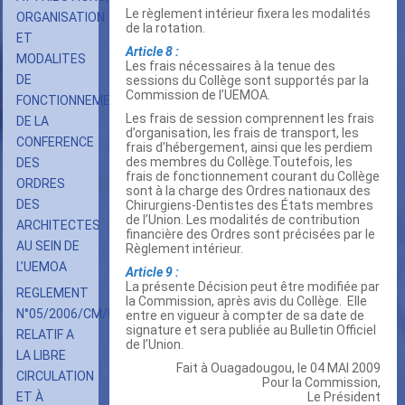
Le règlement intérieur fixera les modalités
ORGANISATION
de la rotation.
ET
Article 8 :
MODALITES
Les frais nécessaires à la tenue des
DE
sessions du Collège sont supportés par la
Commission de l’UEMOA.
FONCTIONNEMENT
Les frais de session comprennent les frais
DE LA
d’organisation, les frais de transport, les
CONFERENCE
frais d’hébergement, ainsi que les perdiem
des membres du Collège.Toutefois, les
DES
frais de fonctionnement courant du Collège
ORDRES
sont à la charge des Ordres nationaux des
DES
Chirurgiens-Dentistes des États membres
de l’Union. Les modalités de contribution
ARCHITECTES
financière des Ordres sont précisées par le
AU SEIN DE
Règlement intérieur.
L’UEMOA
Article 9 :
La présente Décision peut être modifiée par
REGLEMENT
la Commission, après avis du Collège. Elle
N°05/2006/CM/UEMOA
entre en vigueur à compter de sa date de
signature et sera publiée au Bulletin Officiel
RELATIF A
de l’Union.
LA LIBRE
Fait à Ouagadougou, le 04 MAI 2009
CIRCULATION
Pour la Commission,
ET À
Le Président